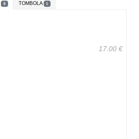
S
TOMBOLA
8
1
17.00
€