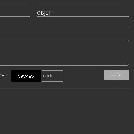
OBJET
*
DE
*
:
ENVOYER