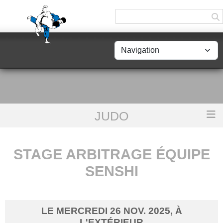
Panneau de gestion des cookies
JUDO
Accueil
Stage arbitrage équipe Senshi
STAGE ARBITRAGE ÉQUIPE
SENSHI
LE
MERCREDI
26
NOV.
2025
, À
L'EXTÉRIEUR